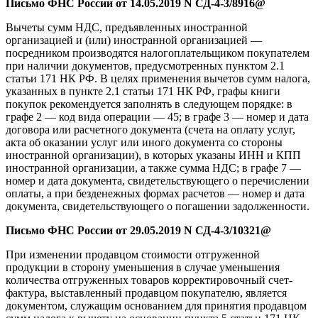
Письмо ФНС России от 14.05.2019 N СД-4-3/8916@
Вычеты сумм НДС, предъявленных иностранной
организацией и (или) иностранной организацией —
посредником производятся налогоплательщиком покупателем
при наличии документов, предусмотренных пунктом 2.1
статьи 171 НК РФ. В целях применения вычетов сумм налога,
указанных в пункте 2.1 статьи 171 НК РФ, графы книги
покупок рекомендуется заполнять в следующем порядке: в
графе 2 — код вида операции — 45; в графе 3 — номер и дата
договора или расчетного документа (счета на оплату услуг,
акта об оказании услуг или иного документа со стороны
иностранной организации), в которых указаны ИНН и КПП
иностранной организации, а также сумма НДС; в графе 7 —
номер и дата документа, свидетельствующего о перечислении
оплаты, а при безденежных формах расчетов — номер и дата
документа, свидетельствующего о погашении задолженности.
Письмо ФНС России от 29.05.2019 N СД-4-3/10321@
При изменении продавцом стоимости отгруженной
продукции в сторону уменьшения в случае уменьшения
количества отгруженных товаров корректировочный счет-
фактура, выставленный продавцом покупателю, является
документом, служащим основанием для принятия продавцом